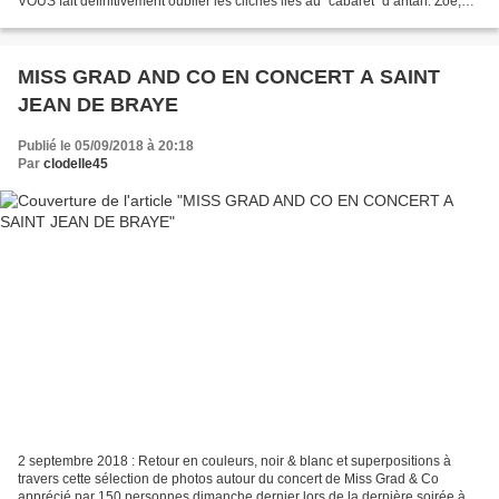
VOUS fait définitivement oublier les clichés liés au "cabaret" d’antan. Zoé,
héroïne de cette comédie music-hall décalée...
MISS GRAD AND CO EN CONCERT A SAINT
JEAN DE BRAYE
Publié le 05/09/2018 à 20:18
Par
clodelle45
2 septembre 2018 : Retour en couleurs, noir & blanc et superpositions à
travers cette sélection de photos autour du concert de Miss Grad & Co
apprécié par 150 personnes dimanche dernier lors de la dernière soirée à la