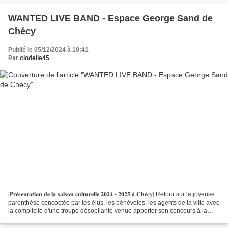
WANTED LIVE BAND - Espace George Sand de
Chécy
Publié le 05/12/2024 à 10:41
Par
clodelle45
[𝐏𝐫𝐞́𝐬𝐞𝐧𝐭𝐚𝐭𝐢𝐨𝐧 𝐝𝐞 𝐥𝐚 𝐬𝐚𝐢𝐬𝐨𝐧 𝐜𝐮𝐥𝐭𝐮𝐫𝐞𝐥𝐥𝐞 𝟐𝟎𝟐𝟒 - 𝟐𝟎𝟐𝟓 𝐚̀ 𝐂𝐡𝐞́𝐜𝐲] Retour sur la joyeuse
parenthèse concoctée par les élus, les bénévoles, les agents de la ville avec
la complicité d'une troupe désopilante venue apporter son concours à la
présentation de saison...