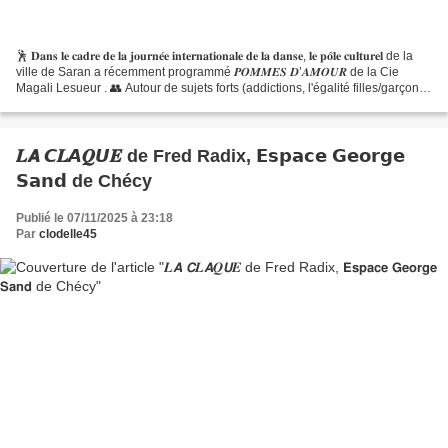
🕺 𝐃𝐚𝐧𝐬 𝐥𝐞 𝐜𝐚𝐝𝐫𝐞 𝐝𝐞 𝐥𝐚 𝐣𝐨𝐮𝐫𝐧𝐞́𝐞 𝐢𝐧𝐭𝐞𝐫𝐧𝐚𝐭𝐢𝐨𝐧𝐚𝐥𝐞 𝐝𝐞 𝐥𝐚 𝐝𝐚𝐧𝐬𝐞, 𝐥𝐞 𝐩𝐨̂𝐥𝐞 𝐜𝐮𝐥𝐭𝐮𝐫𝐞𝐥 de la
ville de Saran a récemment programmé 𝑷𝑶𝑴𝑴𝑬𝑺 𝑫’𝑨𝑴𝑶𝑼𝑹 de la Cie
Magali Lesueur . 👥 Autour de sujets forts (addictions, l'égalité filles/garçons,
violence physique et verbale…),...
𝑳𝘼 𝘾𝑳𝘼𝑸𝙐𝑬 de Fred Radix, 𝗘𝘀𝗽𝗮𝗰𝗲 𝗚𝗲𝗼𝗿𝗴𝗲
𝗦𝗮𝗻𝗱 de Chécy
Publié le 07/11/2025 à 23:18
Par
clodelle45