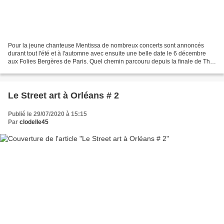
Pour la jeune chanteuse Mentissa de nombreux concerts sont annoncés
durant tout l'été et à l'automne avec ensuite une belle date le 6 décembre
aux Folies Bergères de Paris. Quel chemin parcouru depuis la finale de The
Voice au cours de laquelle Mentissa...
Le Street art à Orléans # 2
Publié le 29/07/2020 à 15:15
Par
clodelle45