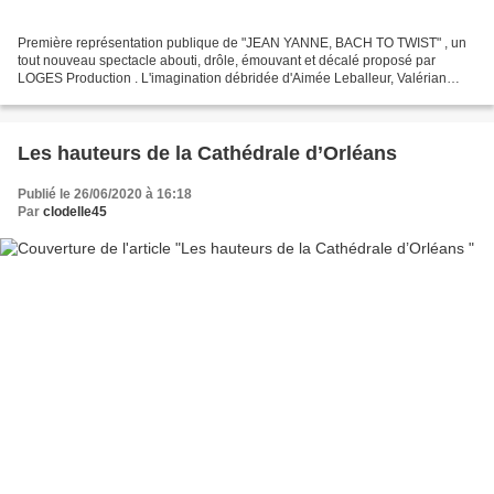
Première représentation publique de "JEAN YANNE, BACH TO TWIST" , un
tout nouveau spectacle abouti, drôle, émouvant et décalé proposé par
LOGES Production . L'imagination débridée d'Aimée Leballeur, Valérian
Renault et Fred Ferrand s'en est donnée à cœur...
Les hauteurs de la Cathédrale d’Orléans
Publié le 26/06/2020 à 16:18
Par
clodelle45