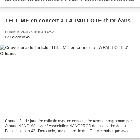
Guinguette du Parc / Ville de Saint-Jean...
TELL ME en concert à LA PAILLOTE d' Orléans
Publié le 26/07/2018 à 14:52
Par
clodelle45
Chaude fin de journée estivale avec ce concert découverte programmé par
Arnaud NANO Méthivier / Association NANOPROD dans le cadre de La
Paillote saison #2 . Deux voix, une guitare, le duo Tell Me embarque avec
émotion et talent le public dans un joli...