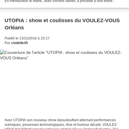
En introduction le maire, Jean-Vincent Valliès, a procédé à une brève
présentation de cette création musicale 100%...
UTOPIA : show et coulisses du VOULEZ-VOUS
Orléans
Publié le 13/11/2018 à 15:17
Par
clodelle45
Avec UTOPIA son nouveau show époustouflant alternant performances
scéniques, prouesses technologiques, rêve et humour décalé, VOULEZ-