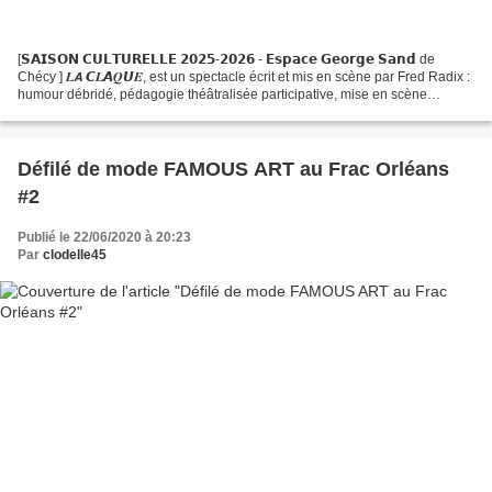
[𝗦𝗔𝗜𝗦𝗢𝗡 𝗖𝗨𝗟𝗧𝗨𝗥𝗘𝗟𝗟𝗘 𝟮𝟬𝟮𝟱-𝟮𝟬𝟮𝟲 - 𝗘𝘀𝗽𝗮𝗰𝗲 𝗚𝗲𝗼𝗿𝗴𝗲 𝗦𝗮𝗻𝗱 de
Chécy ] 𝑳𝘼 𝘾𝑳𝘼𝑸𝙐𝑬, est un spectacle écrit et mis en scène par Fred Radix :
humour débridé, pédagogie théâtralisée participative, mise en scène
virevoltante ! PROGRAMME de la saison culturelle 2025-2026...
Défilé de mode FAMOUS ART au Frac Orléans
#2
Publié le 22/06/2020 à 20:23
Par
clodelle45