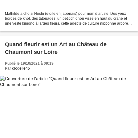
Mathilde a choisi Hoshi (étoile en japonais) pour nom d’artiste. Des yeux
bordés de khôl, des tatouages, un petit chignon vissé en haut du crâne et
une veste kimono à larges fleurs, cette adepte de culture nipponne arbore
un look d’héroïne de mangas en...
Quand fleurir est un Art au Château de
Chaumont sur Loire
Publié le 19/10/2021 à 09:19
Par
clodelle45