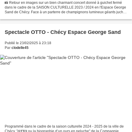
📸 Retour en images sur un bien charmant concert donné à guichet fermé
dans le cadre de la SAISON CULTURELLE 2023 / 2024 en l'Espace George
Sand de Chécy. Face à un parterre de champignons lumineux géants juchés
sur lichen, 1000 personnes ont, tous âges...
Spectacle OTTO - Chécy Espace George Sand
Publié le 23/02/2025 à 23:18
Par
clodelle45
Programmé dans le cadre de la saison culturelle 2024 - 2025 de la ville de
Chécy, "𝑶𝑻𝑻𝑶 ou la biographie d’un ours en peluche" de la Compagnie