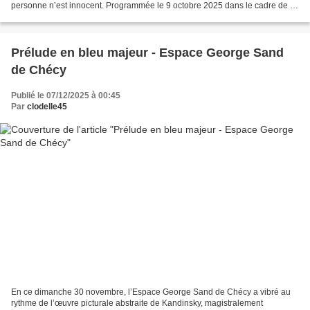
personne n’est innocent. Programmée le 9 octobre 2025 dans le cadre de la
𝗙𝗲̂𝘁𝗲 𝗱𝗲 𝗹𝗮 𝗦𝗰𝗶𝗲𝗻𝗰𝗲, cette tragi-comédie, écrite par...
Prélude en bleu majeur - Espace George Sand
de Chécy
Publié le 07/12/2025 à 00:45
Par
clodelle45
En ce dimanche 30 novembre, l’Espace George Sand de Chécy a vibré au
rythme de l’œuvre picturale abstraite de Kandinsky, magistralement