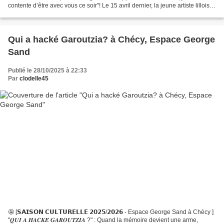
contente d’être avec vous ce soir"! Le 15 avril dernier, la jeune artiste lilloise
a eu l’honneur d’inaugurer au W...
Qui a hacké Garoutzia? à Chécy, Espace George
Sand
Publié le 28/10/2025 à 22:33
Par
clodelle45
🤩 [𝗦𝗔𝗜𝗦𝗢𝗡 𝗖𝗨𝗟𝗧𝗨𝗥𝗘𝗟𝗟𝗘 𝟮𝟬𝟮𝟱/𝟮𝟬𝟮𝟲 - Espace George Sand à Chécy ]
"𝑸𝑼𝑰 𝑨 𝑯𝑨𝑪𝑲𝑬́ 𝑮𝑨𝑹𝑶𝑼𝑻𝒁𝑰𝑨 ?" : Quand la mémoire devient une arme,