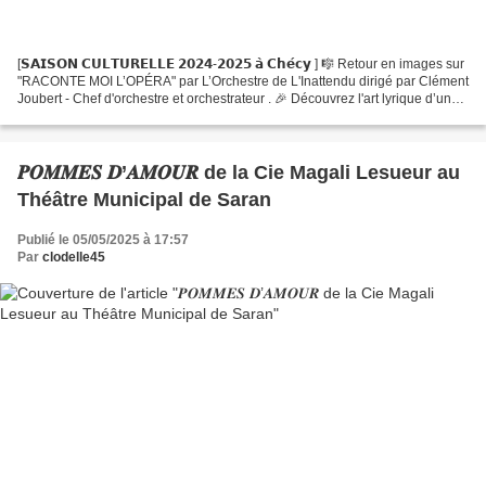
[𝗦𝗔𝗜𝗦𝗢𝗡 𝗖𝗨𝗟𝗧𝗨𝗥𝗘𝗟𝗟𝗘 𝟮𝟬𝟮𝟰-𝟮𝟬𝟮𝟱 𝗮̀ 𝗖𝗵𝗲́𝗰𝘆 ] 🎼 Retour en images sur
"RACONTE MOI L’OPÉRA" par L’Orchestre de L'Inattendu dirigé par Clément
Joubert - Chef d'orchestre et orchestrateur . 🎉 Découvrez l'art lyrique d’une
manière fort ludique en compagnie d'un...
𝑷𝑶𝑴𝑴𝑬𝑺 𝑫’𝑨𝑴𝑶𝑼𝑹 de la Cie Magali Lesueur au
Théâtre Municipal de Saran
Publié le 05/05/2025 à 17:57
Par
clodelle45