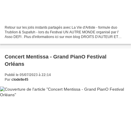
Retour sur les jolis instants partagés avec La Vie d'Artiste - formule duo
Trublion & Supafuh - lors du Festival UN AUTRE MONDE organisé par l'
Asso DEFI . Plus d'informations ici sur mon blog DROITS D'AUTEUR ET
COPYRIGHT Ces photos font l'objet d'un...
Concert Mentissa - Grand PianO Festival
Orléans
Publié le 05/07/2023 à 22:14
Par
clodelle45