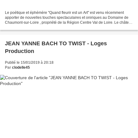
Le poétique et éphémère "Quand fleurir est un Art" est venu récemment
apporter de nouvelles touches spectaculaires et oniriques au Domaine de
Chaumont-sur-Loire , propriété de la Région Centre Val de Loire. Le château
s'est vu métamorphosé par les installations...
JEAN YANNE BACH TO TWIST - Loges
Production
Publié le 15/01/2019 à 20:18
Par
clodelle45