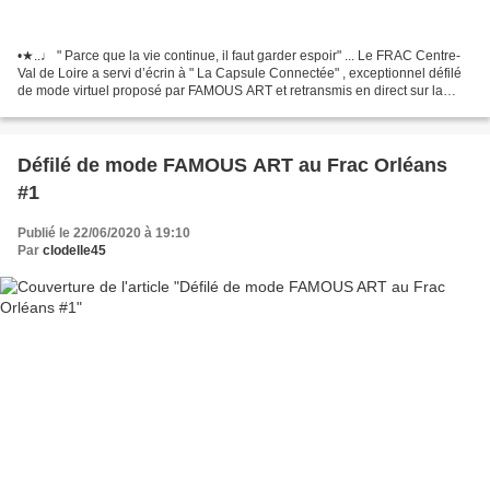
•★..♩ " Parce que la vie continue, il faut garder espoir" ... Le FRAC Centre-
Val de Loire a servi d’écrin à " La Capsule Connectée" , exceptionnel défilé
de mode virtuel proposé par FAMOUS ART et retransmis en direct sur la
page FaceBook de l'association...
Défilé de mode FAMOUS ART au Frac Orléans
#1
Publié le 22/06/2020 à 19:10
Par
clodelle45