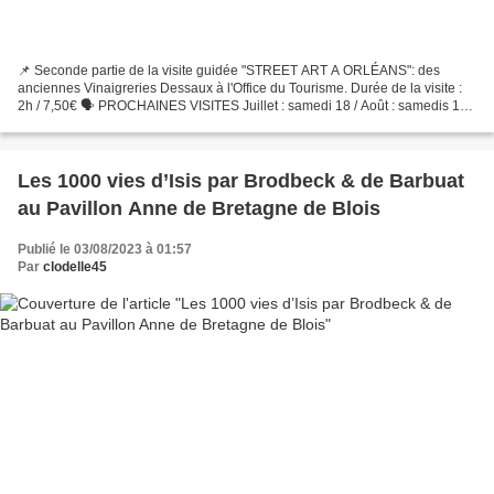
📌 Seconde partie de la visite guidée "STREET ART A ORLÉANS": des
anciennes Vinaigreries Dessaux à l'Office du Tourisme. Durée de la visite :
2h / 7,50€ 🗣 PROCHAINES VISITES Juillet : samedi 18 / Août : samedis 1er,
8 et 22 / Septembre : samedis 5 et 12....
Les 1000 vies d’Isis par Brodbeck & de Barbuat
au Pavillon Anne de Bretagne de Blois
Publié le 03/08/2023 à 01:57
Par
clodelle45