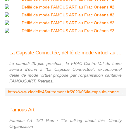
La Capsule Connectée, défilé de mode virtuel au FRAC - Proposé par FAMOUS ART le 20 juin à 18h - GRATUIT - VIVRE AUTREMENT VOS LOISIRS avec Clodelle
Le samedi 20 juin prochain, le FRAC Centre-Val de Loire
servira d'écrin à "La Capsule Connectée", exceptionnel
défilé de mode virtuel proposé par l'organisation caritative
FAMOUS ART. Retrans...
http://www.clodelle45autrement.fr/2020/06/la-capsule-connectee-defile-de-mode-virtuel-au-frac-propose-par-famous-art-le-20-juin-a-18h-gratuit.html
Famous Art
Famous Art. 182 likes · 115 talking about this. Charity
Organization