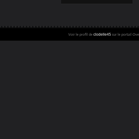
BONSOIR LES
BOURGES ! MICHEL
POLNAREFF
OUVRE AU W LA
49E ÉDITION DU
Voir le profil de
sur le portail Ov
clodelle45
PRINTEMPS