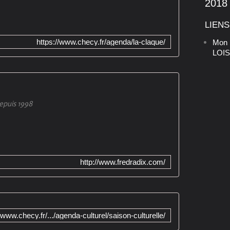
2018
LIENS
https://www.checy.fr/agenda/la-claque/
Mon
LOIS
epuis 1998
http://www.fredradix.com/
/www.checy.fr/.../agenda-culturel/saison-culturelle/