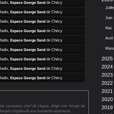
Juille
Juin
Mai
Avril
Mars
2025
2024
2023
2022
2021
2020
ste Levasseur, chef de claque, dirige une troupe de
2019
t chargés d'applaudir aux moments opportuns.