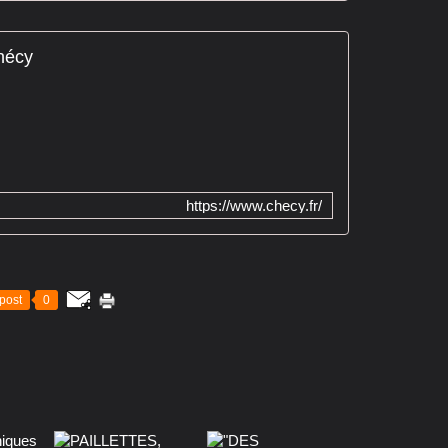
hécy
https://www.checy.fr/
post
0