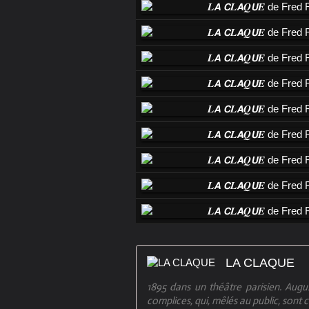
LA CLAQUE
1895 dans un théâtre parisien. Augu
complices, qui, mêlés au public, son