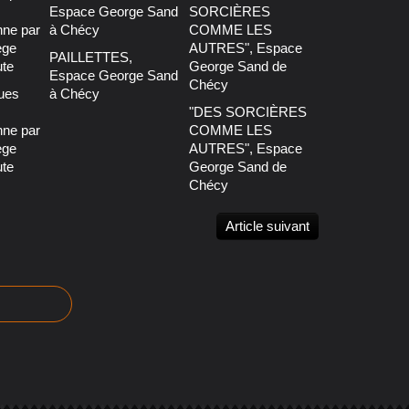
PAILLETTES,
Espace George Sand
ues
à Chécy
:
"DES SORCIÈRES
nne par
COMME LES
ège
AUTRES", Espace
ute
George Sand de
Chécy
Article suivant