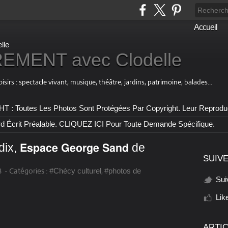
Accueil
MENT avec Clodelle
 : spectacle vivant, musique, théâtre, jardins, patrimoine, balades...
outes Les Photos Sont Protégées Par Copyright. Leur Reproductio
rd Écrit Préalable. CLIQUEZ ICI Pour Toute Demande Spécifique.
 𝗘𝘀𝗽𝗮𝗰𝗲 𝗚𝗲𝗼𝗿𝗴𝗲 𝗦𝗮𝗻𝗱 de
SUIVE
8
-
Catégories :
,
#Chécy culturel
#photos de
Sui
Lik
ARTI