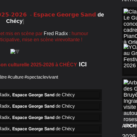
𝟮𝟱-𝟮𝟬𝟮𝟲 - 𝗘𝘀𝗽𝗮𝗰𝗲 𝗚𝗲𝗼𝗿𝗴𝗲 𝗦𝗮𝗻𝗱
de
Chécy
]
it et mis en scène par
Fred Radix
:
humour
icipative, mise en scène virevoltante !
ICI
n culturelle 2025-2026 à CHÉCY
âtre
#culture
#spectaclevivant
ARCH
2026