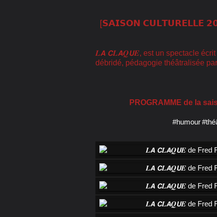
[𝗦𝗔𝗜𝗦𝗢𝗡 𝗖𝗨𝗟𝗧𝗨𝗥𝗘𝗟𝗟𝗘 𝟮
𝑳𝘼 𝘾𝑳𝘼𝑸𝙐𝑬, est un spectacle écr
débridé, pédagogie théâtralisée part
PROGRAMME de la saiso
#humour
#thé