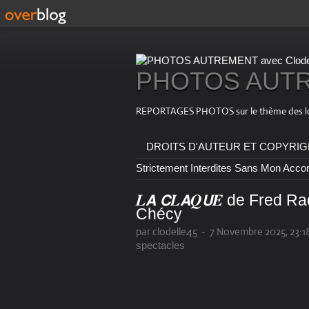
PHOTOS AUTRE
REPORTAGES PHOTOS sur le thème des loisirs
DROITS D'AUTEUR ET COPYRIGHT : T
Strictement Interdites Sans Mon Acco
𝑳𝘼 𝘾𝑳𝘼𝑸𝙐𝑬 de Fred Radix,
Chécy
par clodelle45
-
7 Novembre 2025, 23:1
spectacles