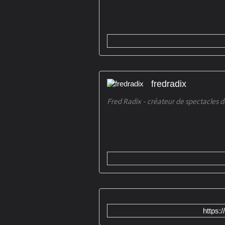
fredradix
Fred Radix - créateur de spectacles d
https:/