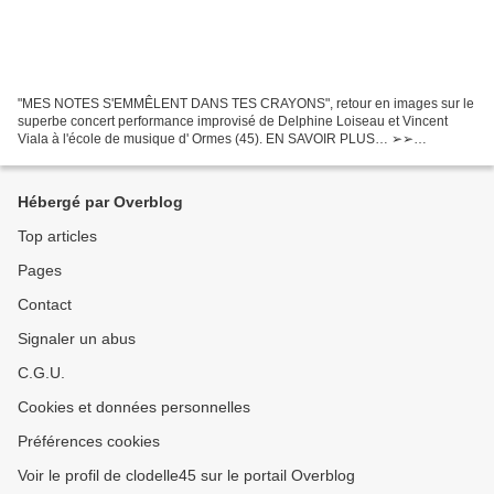
"MES NOTES S'EMMÊLENT DANS TES CRAYONS", retour en images sur le
superbe concert performance improvisé de Delphine Loiseau et Vincent
Viala à l'école de musique d' Ormes (45). EN SAVOIR PLUS… ➢➢
DÉCOUVREZ TOUT L’ALBUM EN CLIQUANT ICI… 10 ans après les...
Hébergé par Overblog
Top articles
Pages
Contact
Signaler un abus
C.G.U.
Cookies et données personnelles
Préférences cookies
Voir le profil de clodelle45 sur le portail Overblog