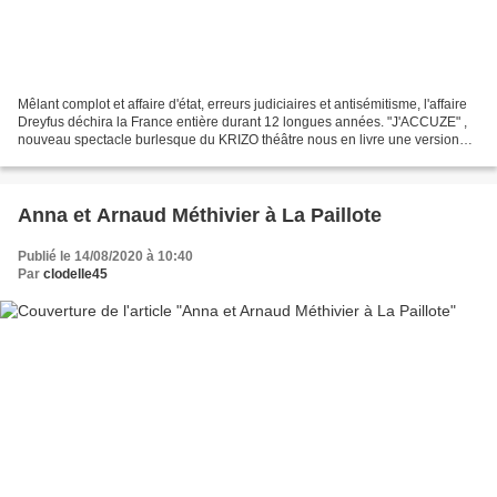
Mêlant complot et affaire d'état, erreurs judiciaires et antisémitisme, l'affaire
Dreyfus déchira la France entière durant 12 longues années. "J'ACCUZE" ,
nouveau spectacle burlesque du KRIZO théâtre nous en livre une version
souriante, masquée, un brin...
Anna et Arnaud Méthivier à La Paillote
Publié le 14/08/2020 à 10:40
Par
clodelle45