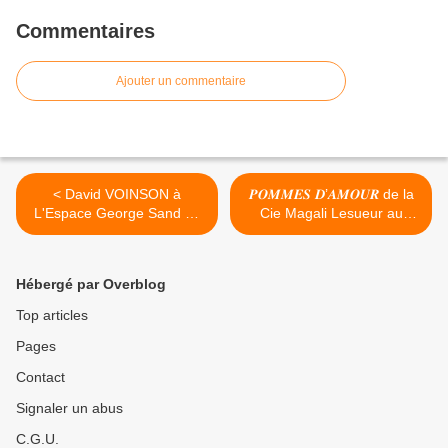
Commentaires
Ajouter un commentaire
< David VOINSON à
𝑷𝑶𝑴𝑴𝑬𝑺 𝑫’𝑨𝑴𝑶𝑼𝑹 de la
L'Espace George Sand de
Cie Magali Lesueur au
Chécy - Saison culturelle
Théâtre Municipal de Saran
2024 - 2025
>
Hébergé par Overblog
Top articles
Pages
Contact
Signaler un abus
C.G.U.