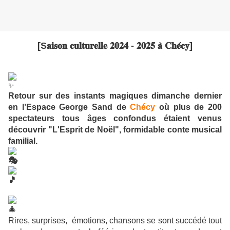
[S𝐚𝐢𝐬𝐨𝐧 𝐜𝐮𝐥𝐭𝐮𝐫𝐞𝐥𝐥𝐞 𝟐𝟎𝟐𝟒 - 𝟐𝟎𝟐𝟓 𝐚̀ 𝐂𝐡𝐞́𝐜𝐲]
Retour sur des instants magiques dimanche dernier
en
l’Espace George Sand de
Chécy
où plus de 200
spectateurs tous âges confondus étaient venus
découvrir "L'Esprit de Noël", formidable conte musical
familial.
Rires, surprises, émotions, chansons se sont succédé tout