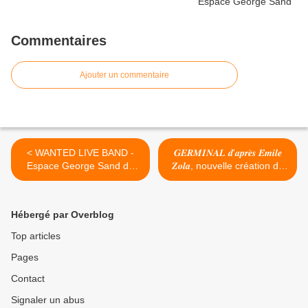
Commentaires
Ajouter un commentaire
< WANTED LIVE BAND -
𝑮𝑬𝑹𝑴𝑰𝑵𝑨𝑳 𝒅'𝒂𝒑𝒓𝒆̀𝒔 𝑬́𝒎𝒊𝒍𝒆
Espace George Sand de
𝒁𝒐𝒍𝒂, nouvelle création du
Chécy
KRIZO Théâtre en tournée
dès 2025 >
Hébergé par Overblog
Top articles
Pages
Contact
Signaler un abus