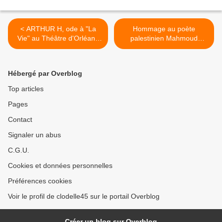
< ARTHUR H, ode à "La
Hommage au poète
Vie" au Théâtre d'Orléans
palestinien Mahmoud
en partenariat avec
Darwich - Espace George
L'Astrolabe Orléans
Sand Chécy >
Hébergé par Overblog
Top articles
Pages
Contact
Signaler un abus
C.G.U.
Cookies et données personnelles
Préférences cookies
Voir le profil de clodelle45 sur le portail Overblog
Créer un blog sur Overblog