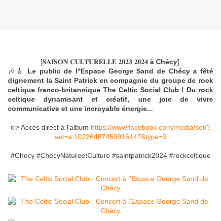
[𝐒𝐀𝐈𝐒𝐎𝐍 𝐂𝐔𝐋𝐓𝐔𝐑𝐄𝐋𝐋𝐄 𝟐𝟎𝟐𝟑 𝟐𝟎𝟐𝟒 
à Chécy
] 
🎶🎸 
Le public de l''Espace George Sand de 
Chécy
 a fêté 
dignement la Saint Patrick en compagnie du groupe de rock 
celtique franco-britannique 
The Celtic Social Club
 ! Du rock 
celtique dynamisant et créatif, une joie de vivre 
communicative et une incroyable énergie...
👉
 Accès direct à l'album 
https://www.facebook.com/media/set/?
set=a.10226487450916147&type=3
#Checy
#ChecyNatureetCulture
#saintpatrick2024
#rockceltique