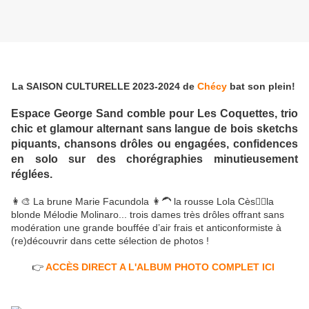
La SAISON CULTURELLE 2023-2024
 de 
Chécy
 bat son plein! 
Espace George Sand comble pour 
Les Coquettes
, trio 
chic et glamour alternant sans langue de bois sketchs 
piquants, chansons drôles ou engagées, confidences 
en solo sur des chorégraphies minutieusement 
réglées.
👩‍🎨
 La brune Marie Facundola 
👩‍🦱
 la rousse Lola Cès
👱‍♀️
la 
blonde Mélodie Molinaro... trois dames très drôles offrant sans 
modération une grande bouffée d’air frais et anticonformiste à 
(re)découvrir dans cette sélection de photos ! 
👉
ACCÈS DIRECT A L'ALBUM PHOTO COMPLET ICI