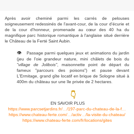
Après avoir cheminé parmi les carrés de pelouses
soigneusement redessinés de l'avant-cour, de la cour d'écurie et
de la cour d'honneur, promenade au cœur des 40 ha du
magnifique parc historique romantique à l'anglaise situé derrière
le Château de la Ferté Saint Aubin.
👁
Passage parmi quelques jeux et animations du jardin
(jeu de l'oie grandeur nature, mini châlets de bois du
"village de Jolibois"
, maisonnette point de départ du
fameux "parcours des poisons") et pause devant
L'Ermitage, grand gîte locatif
en brique de Sologne situé à
400m du château sur une île privée de 2 hectares.
👇
EN SAVOIR PLUS
https://www.parcsetjardins.fr/…/197-parc-du-chateau-de-la-f…
https://www.chateau-ferte.com/…/activ…/la-visite-du-chateau/
https://www.chateau-ferte.com/fr/locations/gites