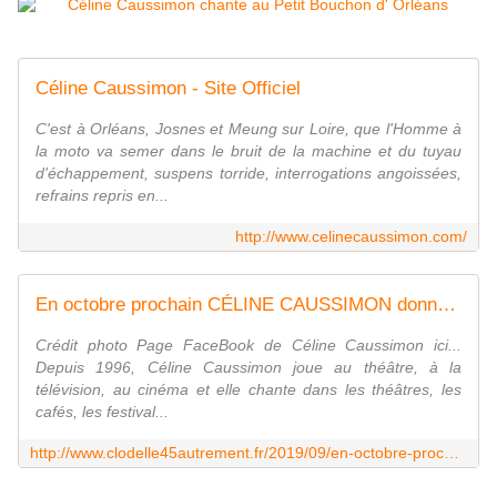
Céline Caussimon - Site Officiel
C'est à Orléans, Josnes et Meung sur Loire, que l'Homme à
la moto va semer dans le bruit de la machine et du tuyau
d'échappement, suspens torride, interrogations angoissées,
refrains repris en...
http://www.celinecaussimon.com/
En octobre prochain CÉLINE CAUSSIMON donnera des CONCERTS à Orléans, Josnes et Meung sur Loire - VIVRE AUTREMENT VOS LOISIRS avec Clodelle
Crédit photo Page FaceBook de Céline Caussimon ici...
Depuis 1996, Céline Caussimon joue au théâtre, à la
télévision, au cinéma et elle chante dans les théâtres, les
cafés, les festival...
http://www.clodelle45autrement.fr/2019/09/en-octobre-prochain-celine-caussimon-donnera-des-concerts-a-orleans-josnes-et-meung-sur-loire.html