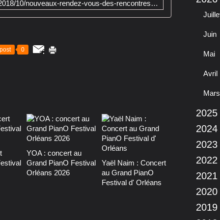
http://www.clodelle45autrement.fr/2018/10/nouveaux-rendez-vous-des-rencontres-artistiques-de-musiques-improvisees-et-de-poesie-a-orleans-du-22-au-28-octobre-2018.html
2
Juille
8
o
Juin
c
t
post
0
Mai
o
b
Avril
r
e
Mars
,
c
2025
e
t
2024
t
e
2023
t
YOA : concert au
4
2022
estival
Grand PianO Festival
Yaël Naim : Concert
è
Orléans 2026
au Grand PianO
m
2021
Festival d' Orléans
e
2020
é
d
2019
i