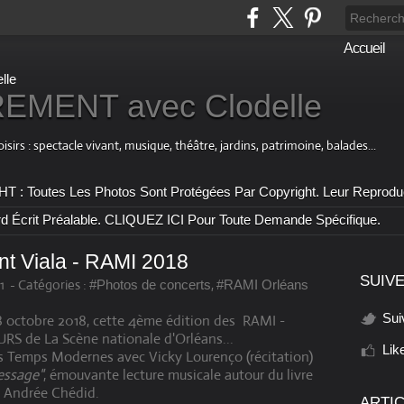
Accueil
MENT avec Clodelle
 : spectacle vivant, musique, théâtre, jardins, patrimoine, balades...
outes Les Photos Sont Protégées Par Copyright. Leur Reproductio
rd Écrit Préalable. CLIQUEZ ICI Pour Toute Demande Spécifique.
nt Viala​ - RAMI 2018
SUIVE
1
-
Catégories :
,
#Photos de concerts
#RAMI Orléans
Sui
octobre 2018,​ cette 4ème édition des RAMI -
S de La Scène nationale d'Orléans...​
Lik
s Temps Modernes​ avec Vicky Lourenço​ (récitation)
essage"
, émouvante lecture musicale autour du livre
' Andrée Chédid.
ARTI