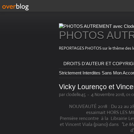
PHOTOS AUTRE
REPORTAGES PHOTOS sur le thème des loisirs
DROITS D'AUTEUR ET COPYRIGHT : T
Strictement Interdites Sans Mon Acco
Vicky Lourenço​ et Vince
par clodelle45
-
4 Novembre 2018, 01:0
NOUVEAUTÉ 2018 : Du 22 au 28 
essaimait HORS LES MUR
Première rencontre à la Librairie Le
et Vincent Viala​ (piano) dans
"Le M
d