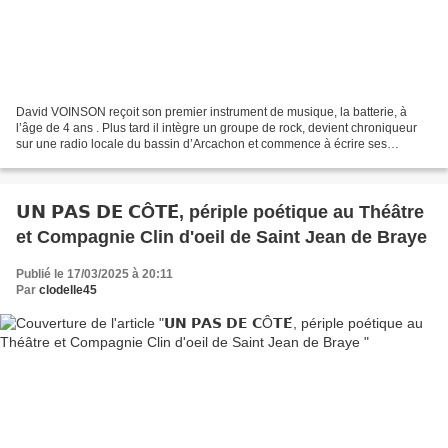
David VOINSON reçoit son premier instrument de musique, la batterie, à
l’âge de 4 ans . Plus tard il intègre un groupe de rock, devient chroniqueur
sur une radio locale du bassin d’Arcachon et commence à écrire ses
premières blagues. A l'âge de 15 ans...
𝗨𝗡 𝗣𝗔𝗦 𝗗𝗘 𝗖Ô𝗧𝗘́, périple poétique au Théâtre
et Compagnie Clin d'oeil de Saint Jean de Braye
Publié le 17/03/2025 à 20:11
Par
clodelle45