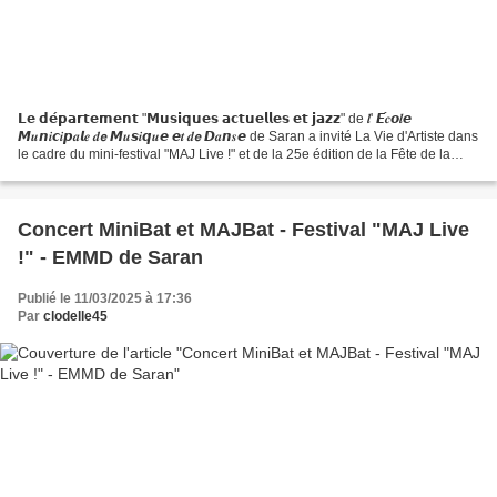
𝗟𝗲 𝗱𝗲́𝗽𝗮𝗿𝘁𝗲𝗺𝗲𝗻𝘁 "𝗠𝘂𝘀𝗶𝗾𝘂𝗲𝘀 𝗮𝗰𝘁𝘂𝗲𝗹𝗹𝗲𝘀 𝗲𝘁 𝗷𝗮𝘇𝘇" de 𝒍' 𝙀́𝒄𝙤𝒍𝙚
𝙈𝒖𝙣𝒊𝙘𝒊𝙥𝒂𝙡𝒆 𝒅𝙚 𝙈𝒖𝙨𝒊𝙦𝒖𝙚 𝙚𝒕 𝒅𝙚 𝘿𝒂𝙣𝒔𝙚 de Saran a invité La Vie d'Artiste dans
le cadre du mini-festival "MAJ Live !" et de la 25e édition de la Fête de la
Batterie. Le groupe orléanais a présenté un...
Concert MiniBat et MAJBat - Festival "MAJ Live
!" - EMMD de Saran
Publié le 11/03/2025 à 17:36
Par
clodelle45