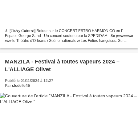
🎻 [𝐂𝐡𝐞́𝐜𝐲 𝐂𝐮𝐥𝐭𝐮𝐫𝐞𝐥] Retour sur le CONCERT ESTRO HARMONICO en l'
Espace George Sand - Un concert soutenu par la SPEDIDAM - 𝑬𝒏 𝒑𝒂𝒓𝒕𝒆𝒏𝒂𝒓𝒊𝒂𝒕
𝒂𝒗𝒆𝒄 le Théâtre d'Orléans / Scène nationale 𝒆𝒕 Les Folies françoises. Sur
scène 10 talentueux musiciens des Folies...
MANZILA - Festival à toutes vapeurs 2024 –
L'ALLIAGE Olivet
Publié le 01/11/2024 à 12:27
Par
clodelle45