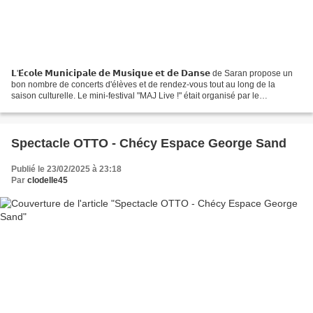
𝗟'𝗘́𝗰𝗼𝗹𝗲 𝗠𝘂𝗻𝗶𝗰𝗶𝗽𝗮𝗹𝗲 𝗱𝗲 𝗠𝘂𝘀𝗶𝗾𝘂𝗲 𝗲𝘁 𝗱𝗲 𝗗𝗮𝗻𝘀𝗲 de Saran propose un
bon nombre de concerts d'élèves et de rendez-vous tout au long de la
saison culturelle. Le mini-festival "MAJ Live !" était organisé par le
département "Musiques actuelles et jazz" de l’EMMD....
Spectacle OTTO - Chécy Espace George Sand
Publié le 23/02/2025 à 23:18
Par
clodelle45