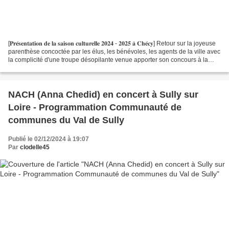
[𝐏𝐫𝐞́𝐬𝐞𝐧𝐭𝐚𝐭𝐢𝐨𝐧 𝐝𝐞 𝐥𝐚 𝐬𝐚𝐢𝐬𝐨𝐧 𝐜𝐮𝐥𝐭𝐮𝐫𝐞𝐥𝐥𝐞 𝟐𝟎𝟐𝟒 - 𝟐𝟎𝟐𝟓 𝐚̀ 𝐂𝐡𝐞́𝐜𝐲] Retour sur la joyeuse
parenthèse concoctée par les élus, les bénévoles, les agents de la ville avec
la complicité d'une troupe désopilante venue apporter son concours à la
présentation de saison...
NACH (Anna Chedid) en concert à Sully sur
Loire - Programmation Communauté de
communes du Val de Sully
Publié le 02/12/2024 à 19:07
Par
clodelle45