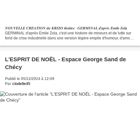
𝑵𝑶𝑼𝑽𝑬𝑳𝑳𝑬 𝑪𝑹𝑬́𝑨𝑻𝑰𝑶𝑵 𝒅𝒖 𝑲𝑹𝑰𝒁𝑶 𝒕𝒉𝒆́𝒂̂𝒕𝒓𝒆 : 𝑮𝑬𝑹𝑴𝑰𝑵𝑨𝑳 𝒅'𝒂𝒑𝒓𝒆̀𝒔 𝑬́𝒎𝒊𝒍𝒆 𝒁𝒐𝒍𝒂
GERMINAL d'après Emile Zola, c'est une histoire de mineurs et de lutte sur
fond de crise industrielle dans une version légère emplie d'humour, d'amour,
d'émotions et de charbon. Découvrez...
L'ESPRIT DE NOËL - Espace George Sand de
Chécy
Publié le 05/12/2024 à 12:09
Par
clodelle45