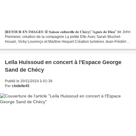
[𝐑𝐄𝐓𝐎𝐔𝐑 𝐄𝐍 𝐈𝐌𝐀𝐆𝐄𝐒 🤩 𝐒𝐚𝐢𝐬𝐨𝐧 𝐜𝐮𝐥𝐭𝐮𝐫𝐞𝐥𝐥𝐞 𝐝𝐞 𝐂𝐡𝐞́𝐜𝐲] "𝐀𝐠𝐧𝐞̀𝐬 𝐝𝐞 𝐃𝐢𝐞𝐮" de John
Pielmeier, création de la compagnie La petite Elfe Avec Sarah Bluchet-
Houari, Vicky Lourenço et Martine Hequet Création lumières Jean-Frédéric
Beal Traduction et mise en scène Frantz...
Leïla Huissoud en concert à l'Espace George
Sand de Chécy
Publié le 20/11/2024 à 01:36
Par
clodelle45