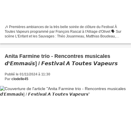
🎶 Premières ambiances de la très belle soirée de clôture du Festival À
Toutes Vapeurs programmé par François Rascal à l'Alliage d'Olivet 🗣 Sur
scène L'Enfant et les Sauvages : Théo Jouanneau, Matthias Boudeau,
Johan Cortes et Vincent Viala TOUT L'ALBUM...
Anita Farmine trio - Rencontres musicales
𝙙’𝙀𝙢𝙢𝙖𝙪̈𝙨] / 𝙁𝙚𝙨𝙩𝙞𝙫𝙖𝙡 𝘼 𝙏𝙤𝙪𝙩𝙚𝙨 𝙑𝙖𝙥𝙚𝙪𝙧𝙨
Publié le 01/11/2024 à 11:30
Par
clodelle45