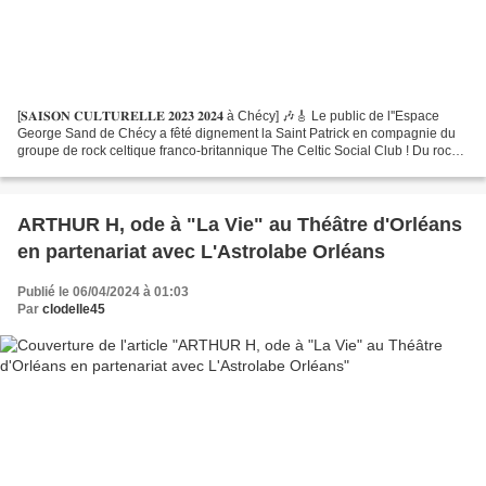
[𝐒𝐀𝐈𝐒𝐎𝐍 𝐂𝐔𝐋𝐓𝐔𝐑𝐄𝐋𝐋𝐄 𝟐𝟎𝟐𝟑 𝟐𝟎𝟐𝟒 à Chécy] 🎶🎸 Le public de l''Espace
George Sand de Chécy a fêté dignement la Saint Patrick en compagnie du
groupe de rock celtique franco-britannique The Celtic Social Club ! Du rock
celtique dynamisant et créatif, une joie...
ARTHUR H, ode à "La Vie" au Théâtre d'Orléans
en partenariat avec L'Astrolabe Orléans
Publié le 06/04/2024 à 01:03
Par
clodelle45