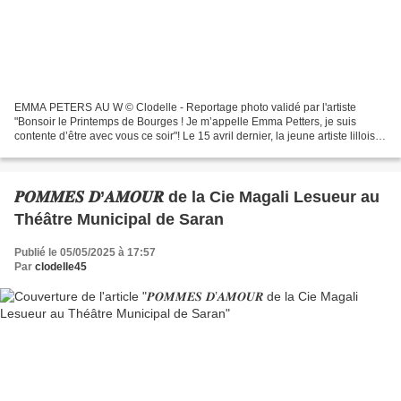
EMMA PETERS AU W © Clodelle - Reportage photo validé par l'artiste
"Bonsoir le Printemps de Bourges ! Je m’appelle Emma Petters, je suis
contente d’être avec vous ce soir"! Le 15 avril dernier, la jeune artiste lilloise
a eu l’honneur d’inaugurer au W...
𝑷𝑶𝑴𝑴𝑬𝑺 𝑫’𝑨𝑴𝑶𝑼𝑹 de la Cie Magali Lesueur au
Théâtre Municipal de Saran
Publié le 05/05/2025 à 17:57
Par
clodelle45