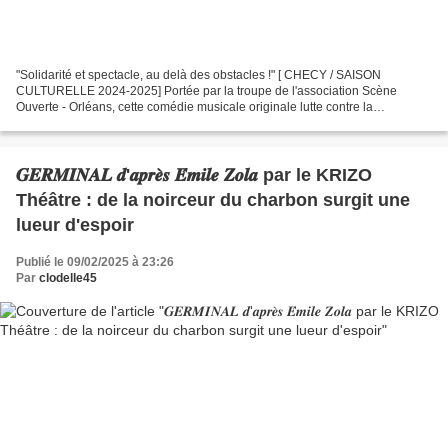
"Solidarité et spectacle, au delà des obstacles !" [ CHECY / SAISON
CULTURELLE 2024-2025] Portée par la troupe de l'association Scène
Ouverte - Orléans, cette comédie musicale originale lutte contre la
stigmatisation des personnes en souffrances psychiques....
𝑮𝑬𝑹𝑴𝑰𝑵𝑨𝑳 𝒅'𝒂𝒑𝒓𝒆̀𝒔 𝑬́𝒎𝒊𝒍𝒆 𝒁𝒐𝒍𝒂 par le KRIZO
Théâtre : de la noirceur du charbon surgit une
lueur d'espoir
Publié le 09/02/2025 à 23:26
Par
clodelle45