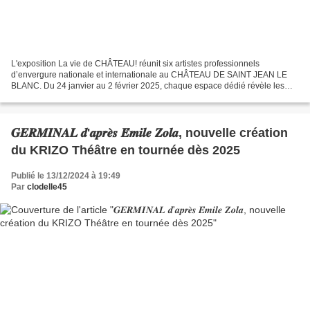
L'exposition La vie de CHÂTEAU! réunit six artistes professionnels
d’envergure nationale et internationale au CHÂTEAU DE SAINT JEAN LE
BLANC. Du 24 janvier au 2 février 2025, chaque espace dédié révèle les
univers de Marc HABARNAU, Patrick PERRIN, Aline...
𝑮𝑬𝑹𝑴𝑰𝑵𝑨𝑳 𝒅'𝒂𝒑𝒓𝒆̀𝒔 𝑬́𝒎𝒊𝒍𝒆 𝒁𝒐𝒍𝒂, nouvelle création
du KRIZO Théâtre en tournée dès 2025
Publié le 13/12/2024 à 19:49
Par
clodelle45