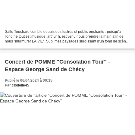
Salle Touchard comble depuis des lustres et public enchanté : puisqu'à
l'origine tout est musique, arthur h. est venu nous prendre la main afin de
nous "murmurer LA VIE". Sublimes paysages surgissant d'un fond de scène
éclairé d'une lune rousse, ambiances...
Concert de POMME "Consolation Tour" -
Espace George Sand de Chécy
Publié le 06/04/2024 à 00:35
Par
clodelle45