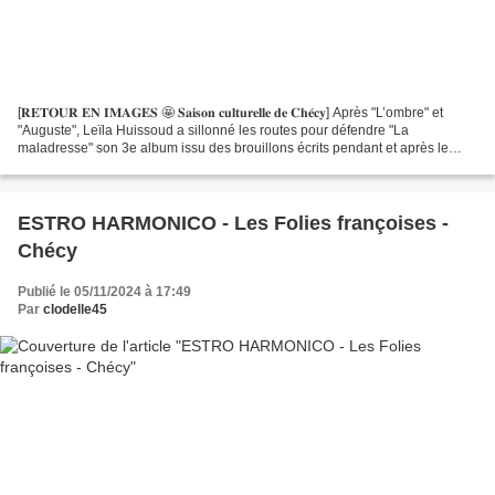
[𝐑𝐄𝐓𝐎𝐔𝐑 𝐄𝐍 𝐈𝐌𝐀𝐆𝐄𝐒 🤩 𝐒𝐚𝐢𝐬𝐨𝐧 𝐜𝐮𝐥𝐭𝐮𝐫𝐞𝐥𝐥𝐞 𝐝𝐞 𝐂𝐡𝐞́𝐜𝐲] Après "L’ombre" et
"Auguste", Leïla Huissoud a sillonné les routes pour défendre "La
maladresse" son 3e album issu des brouillons écrits pendant et après le
confinement. 🎼 Une écriture sensible et introspective...
ESTRO HARMONICO - Les Folies françoises -
Chécy
Publié le 05/11/2024 à 17:49
Par
clodelle45