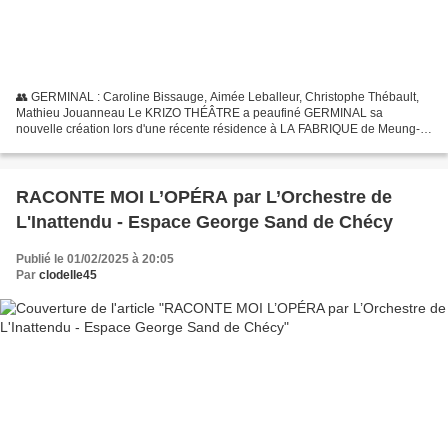
👥 GERMINAL : Caroline Bissauge, Aimée Leballeur, Christophe Thébault,
Mathieu Jouanneau Le KRIZO THÉÂTRE a peaufiné GERMINAL sa
nouvelle création lors d'une récente résidence à LA FABRIQUE de Meung-
sur-Loire et donné ensuite avec succès deux représentations...
RACONTE MOI L’OPÉRA par L’Orchestre de
L'Inattendu - Espace George Sand de Chécy
Publié le 01/02/2025 à 20:05
Par
clodelle45