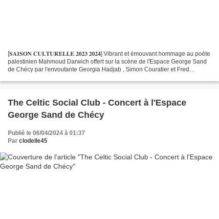
[𝐒𝐀𝐈𝐒𝐎𝐍 𝐂𝐔𝐋𝐓𝐔𝐑𝐄𝐋𝐋𝐄 𝟐𝟎𝟐𝟑 𝟐𝟎𝟐𝟒] Vibrant et émouvant hommage au poète
palestinien Mahmoud Darwich offert sur la scène de l'Espace George Sand
de Chécy par l'envoutante Georgia Hadjab , Simon Couratier et Fred
Ferrand de la compagnie Nāga Prod . Un spectacle...
The Celtic Social Club - Concert à l'Espace
George Sand de Chécy
Publié le 06/04/2024 à 01:37
Par
clodelle45