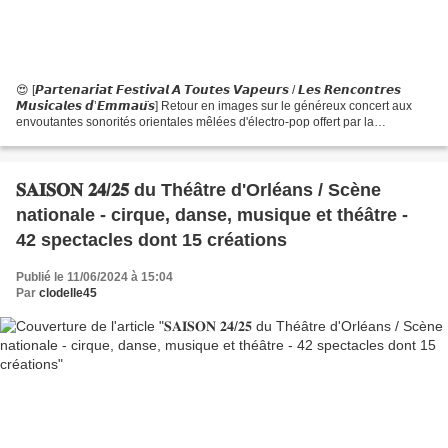
😍 [𝙋𝙖𝙧𝙩𝙚𝙣𝙖𝙧𝙞𝙖𝙩 𝙁𝙚𝙨𝙩𝙞𝙫𝙖𝙡 𝘼 𝙏𝙤𝙪𝙩𝙚𝙨 𝙑𝙖𝙥𝙚𝙪𝙧𝙨 / 𝙇𝙚𝙨 𝙍𝙚𝙣𝙘𝙤𝙣𝙩𝙧𝙚𝙨
𝙈𝙪𝙨𝙞𝙘𝙖𝙡𝙚𝙨 𝙙’𝙀𝙢𝙢𝙖𝙪̈𝙨] Retour en images sur le généreux concert aux
envoutantes sonorités orientales mêlées d'électro-pop offert par la
chanteuse franco-iranienne Anita Farmine et ses musiciens Régis...
𝐒𝐀𝐈𝐒𝐎𝐍 𝟐𝟒/𝟐𝟓 du Théâtre d'Orléans / Scène
nationale - cirque, danse, musique et théâtre -
42 spectacles dont 15 créations
Publié le 11/06/2024 à 15:04
Par
clodelle45