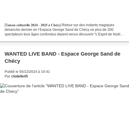
[S𝐚𝐢𝐬𝐨𝐧 𝐜𝐮𝐥𝐭𝐮𝐫𝐞𝐥𝐥𝐞 𝟐𝟎𝟐𝟒 - 𝟐𝟎𝟐𝟓 𝐚̀ 𝐂𝐡𝐞́𝐜𝐲] Retour sur des instants magiques
dimanche dernier en l’Espace George Sand de Chécy où plus de 200
spectateurs tous âges confondus étaient venus découvrir "L'Esprit de Noël",
formidable conte musical familial....
WANTED LIVE BAND - Espace George Sand de
Chécy
Publié le 05/12/2024 à 10:41
Par
clodelle45