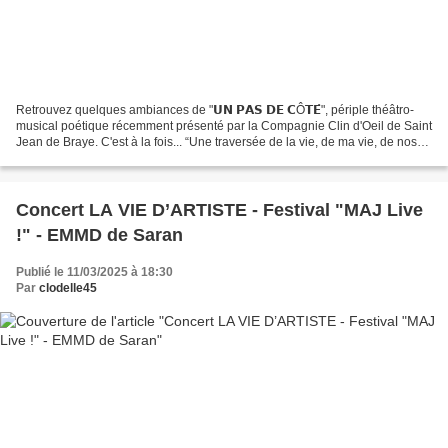
Retrouvez quelques ambiances de "𝗨𝗡 𝗣𝗔𝗦 𝗗𝗘 𝗖Ô𝗧𝗘́", périple théâtro-
musical poétique récemment présenté par la Compagnie Clin d'Oeil de Saint
Jean de Braye. C'est à la fois... “Une traversée de la vie, de ma vie, de nos
vies. Un voyage funambule avec à...
Concert LA VIE D’ARTISTE - Festival "MAJ Live
!" - EMMD de Saran
Publié le 11/03/2025 à 18:30
Par
clodelle45