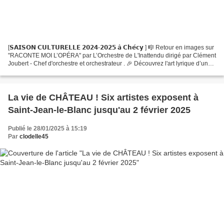
[𝗦𝗔𝗜𝗦𝗢𝗡 𝗖𝗨𝗟𝗧𝗨𝗥𝗘𝗟𝗟𝗘 𝟮𝟬𝟮𝟰-𝟮𝟬𝟮𝟱 𝗮̀ 𝗖𝗵𝗲́𝗰𝘆 ] 🎼 Retour en images sur
"RACONTE MOI L’OPÉRA" par L’Orchestre de L'Inattendu dirigé par Clément
Joubert - Chef d'orchestre et orchestrateur . 🎉 Découvrez l'art lyrique d’une
manière fort ludique en compagnie d'un...
La vie de CHÂTEAU ! Six artistes exposent à
Saint-Jean-le-Blanc jusqu'au 2 février 2025
Publié le 28/01/2025 à 15:19
Par
clodelle45