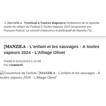
🎶 [𝐌𝐀𝐍𝐙𝐈𝐋𝐀 - 𝗙𝗲𝘀𝘁𝗶𝘃𝗮𝗹 𝗮̀ 𝗧𝗼𝘂𝘁𝗲𝘀 𝗩𝗮𝗽𝗲𝘂𝗿𝘀] Ambiances de la superbe
soirée de clôture du Festival À Toutes Vapeurs 2024 programmé par
François Rascal. Le concert chaleureux et participatif de Manzila ("la
maison" en arabe et en perse) était porté par une...
[𝐌𝐀𝐍𝐙𝐈𝐋𝐀 - L'enfant et les sauvages - A toutes
vapeurs 2024 - L'Alliage Olivet
Publié le 01/11/2024 à 12:08
Par
clodelle45