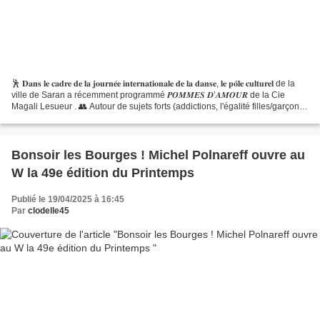
🕺 𝐃𝐚𝐧𝐬 𝐥𝐞 𝐜𝐚𝐝𝐫𝐞 𝐝𝐞 𝐥𝐚 𝐣𝐨𝐮𝐫𝐧𝐞́𝐞 𝐢𝐧𝐭𝐞𝐫𝐧𝐚𝐭𝐢𝐨𝐧𝐚𝐥𝐞 𝐝𝐞 𝐥𝐚 𝐝𝐚𝐧𝐬𝐞, 𝐥𝐞 𝐩𝐨̂𝐥𝐞 𝐜𝐮𝐥𝐭𝐮𝐫𝐞𝐥 de la
ville de Saran a récemment programmé 𝑷𝑶𝑴𝑴𝑬𝑺 𝑫’𝑨𝑴𝑶𝑼𝑹 de la Cie
Magali Lesueur . 👥 Autour de sujets forts (addictions, l'égalité filles/garçons,
violence physique et verbale…),...
Bonsoir les Bourges ! Michel Polnareff ouvre au
W la 49e édition du Printemps
Publié le 19/04/2025 à 16:45
Par
clodelle45