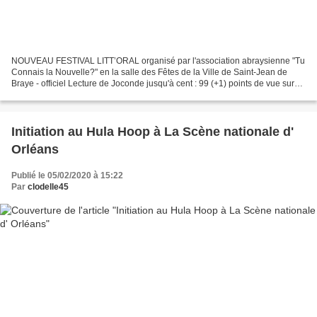
NOUVEAU FESTIVAL LITT’ORAL organisé par l'association abraysienne "Tu
Connais la Nouvelle?" en la salle des Fêtes de la Ville de Saint-Jean de
Braye - officiel Lecture de Joconde jusqu'à cent : 99 (+1) points de vue sur
Mona Lisa (éditions Le Castor Astral)...
Initiation au Hula Hoop à La Scène nationale d'
Orléans
Publié le 05/02/2020 à 15:22
Par
clodelle45