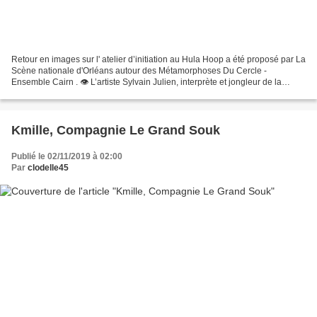
Retour en images sur l' atelier d’initiation au Hula Hoop a été proposé par La
Scène nationale d'Orléans autour des Métamorphoses Du Cercle -
Ensemble Cairn . 👁 L’artiste Sylvain Julien, interprète et jongleur de la
pièce, montre comment faire danser...
Kmille, Compagnie Le Grand Souk
Publié le 02/11/2019 à 02:00
Par
clodelle45