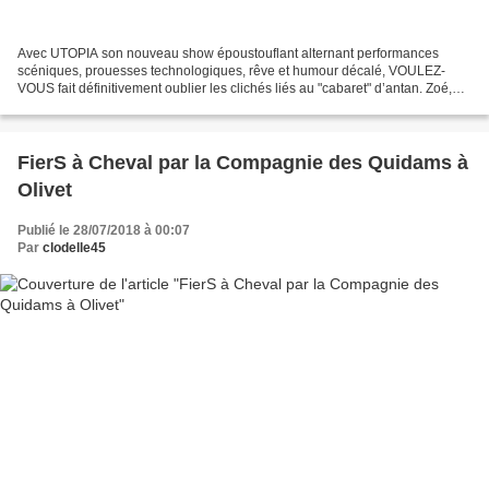
Avec UTOPIA son nouveau show époustouflant alternant performances
scéniques, prouesses technologiques, rêve et humour décalé, VOULEZ-
VOUS fait définitivement oublier les clichés liés au "cabaret" d’antan. Zoé,
héroïne de cette comédie music-hall décalée...
FierS à Cheval par la Compagnie des Quidams à
Olivet
Publié le 28/07/2018 à 00:07
Par
clodelle45