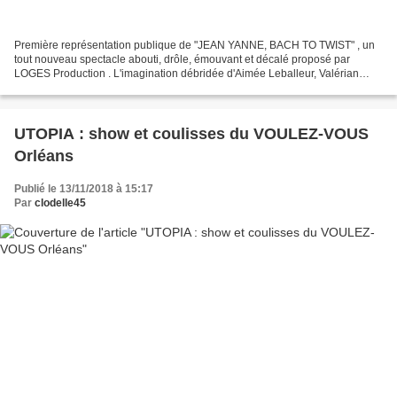
Première représentation publique de "JEAN YANNE, BACH TO TWIST" , un
tout nouveau spectacle abouti, drôle, émouvant et décalé proposé par
LOGES Production . L'imagination débridée d'Aimée Leballeur, Valérian
Renault et Fred Ferrand s'en est donnée à cœur...
UTOPIA : show et coulisses du VOULEZ-VOUS
Orléans
Publié le 13/11/2018 à 15:17
Par
clodelle45