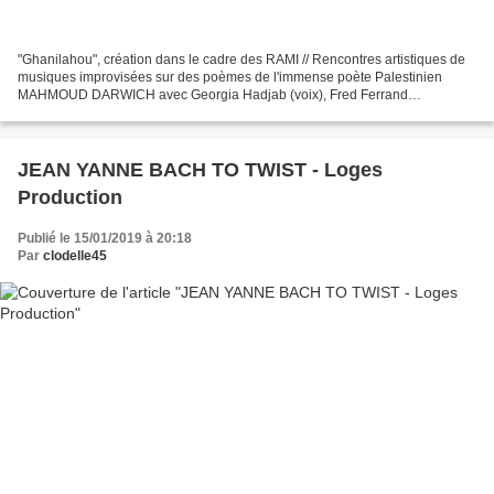
"Ghanilahou", création dans le cadre des RAMI // Rencontres artistiques de
musiques improvisées sur des poèmes de l'immense poète Palestinien
MAHMOUD DARWICH avec Georgia Hadjab (voix), Fred Ferrand
(accordéon) et Simon Couratier (saxophones, flûte et...
JEAN YANNE BACH TO TWIST - Loges
Production
Publié le 15/01/2019 à 20:18
Par
clodelle45